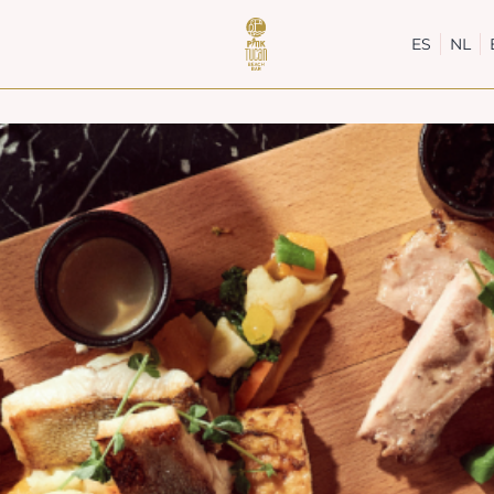
ES
NL