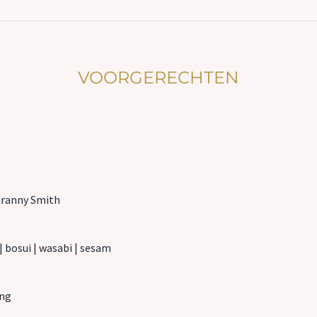
VOORGERECHTEN
Granny Smith
| bosui | wasabi | sesam
ing