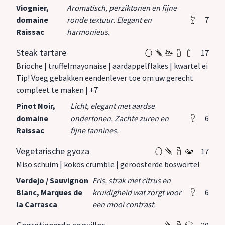
Viognier,
Aromatisch, perziktonen en fijne
domaine
ronde textuur. Elegant en
7
Raissac
harmonieus.
Steak tartare
17
Brioche | truffelmayonaise | aardappelflakes | kwartel ei
Tip! Voeg gebakken eendenlever toe om uw gerecht
compleet te maken | +7
Pinot Noir,
Licht, elegant met aardse
domaine
ondertonen. Zachte zuren en
6
Raissac
fijne tannines.
Vegetarische gyoza
17
Miso schuim | kokos crumble | geroosterde boswortel
Verdejo / Sauvignon
Fris, strak met citrus en
Blanc, Marques de
kruidigheid wat zorgt voor
6
la Carrasca
een mooi contrast.