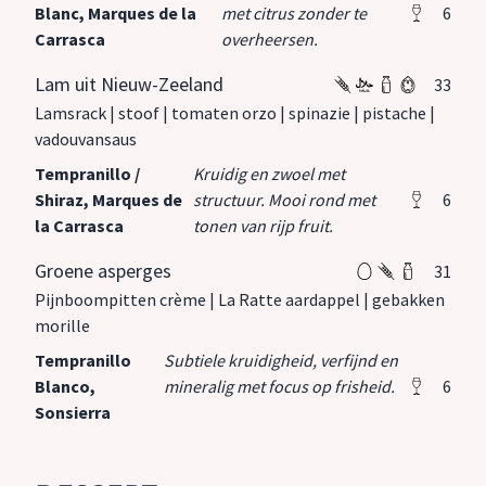
Blanc, Marques de la
met citrus zonder te
6
Carrasca
overheersen.
Lam uit Nieuw-Zeeland
33
Lamsrack | stoof | tomaten orzo | spinazie | pistache |
vadouvansaus
Tempranillo /
Kruidig en zwoel met
Shiraz, Marques de
structuur. Mooi rond met
6
la Carrasca
tonen van rijp fruit.
Groene asperges
31
Pijnboompitten crème | La Ratte aardappel | gebakken
morille
Tempranillo
Subtiele kruidigheid, verfijnd en
Blanco,
mineralig met focus op frisheid.
6
Sonsierra