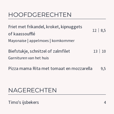
HOOFDGERECHTEN
Friet met frikandel, kroket, kipnuggets
12
8,5
of kaassoufflé
Mayonaise | appelmoes | komkommer
Biefstukje, schnitzel of zalmfilet
13
10
Garnituren van het huis
Pizza mama Rita met tomaat en mozzarella
9,5
NAGERECHTEN
Timo's ijsbekers
4