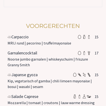
VOORGERECHTEN
Carpaccio
15
MRIJ rund | pecorino | truffelmayonaise
Garnalencocktail
17
Noorse jumbo garnalen | whiskeyschuim | friszure
Granny Smith
Japanse gyoza
15
Kip, vegetarisch of gamba | chili limoen mayonaise |
bosui | wasabi | sesam
Salade Caprese
15
Mozzarella | tomaat | croutons | lauw warme dressing