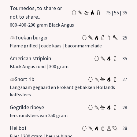
Tournedos, to share or
75 | 55 | 35
not to share...
600-400-200 gram Black Angus
Toekan burger
25
Flame grilled | oude kaas | baconmarmelade
American striploin
35
Black Angus rund | 300 gram
Short rib
27
Langzaam gegaard en krokant gebakken Hollands
kalfsvlees
Gegrilde ribeye
28
Iers rundvlees van 250 gram
Heilbot
28
Filet | 200 gram | beurre blanc