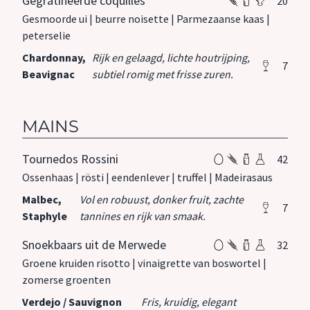
Gegratineerde coquilles
20
Gesmoorde ui | beurre noisette | Parmezaanse kaas |
peterselie
Chardonnay,
Rijk en gelaagd, lichte houtrijping,
7
Beavignac
subtiel romig met frisse zuren.
MAINS
Tournedos Rossini
42
Ossenhaas | rösti | eendenlever | truffel | Madeirasaus
Malbec,
Vol en robuust, donker fruit, zachte
7
Staphyle
tannines en rijk van smaak.
Snoekbaars uit de Merwede
32
Groene kruiden risotto | vinaigrette van boswortel |
zomerse groenten
Verdejo / Sauvignon
Fris, kruidig, elegant